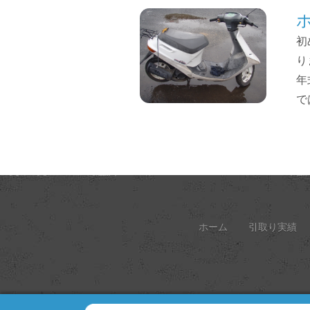
初
り
年
で
ホーム
引取り実績