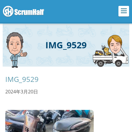
scrum half
IMG_9529
IMG_9529
2024年3月20日