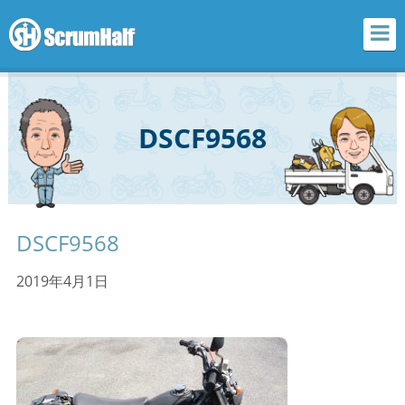
scrum half
DSCF9568
DSCF9568
2019年4月1日