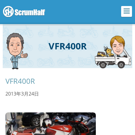
scrum half
VFR400R
VFR400R
2013年3月24日