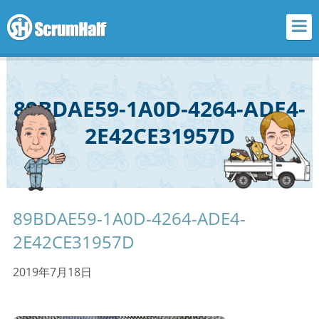
scrum half
89BDAE59-1A0D-4264-ADE4-
2E42CE31957D
89BDAE59-1A0D-4264-ADE4-
2E42CE31957D
2019年7月18日